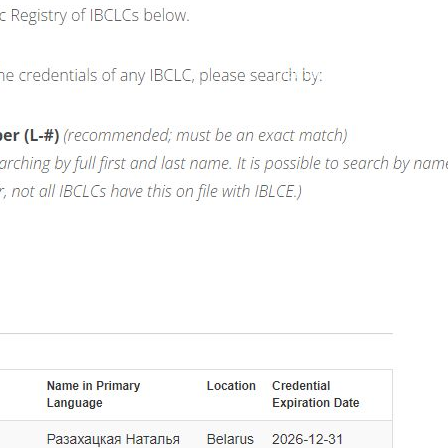
Сертифицированный коу
«Professional Coach ICU»
Координатор проекта Am
Координатор проекта Am
лактации Беларуси.