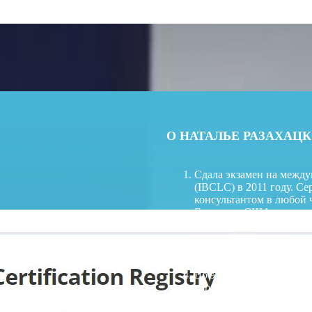
О НАТАЛЬЕ РАЗАХАЦ
Cдала экзамен на между
(IBCLC) в 2011 году. Се
консультантом в любой 
Европы и США.
Успешно сдала ре-серт
языке в 2016 году.
Прошла курс обучения по
2010 году.
До этого также окончил
кормлению грудью в мос
Член международной ор