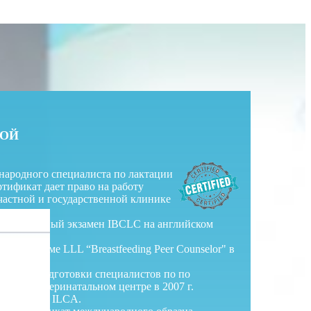
КОЙ
народного специалиста по лактации
ртификат дает право на работу
частной и государственной клинике
ификационный экзамен IBCLC на английском
 программе LLL “Breastfeeding Peer Counselor" в
а курсы подготовки специалистов по по
ковском перинатальном центре в 2007 г.
ганизации ILCA.