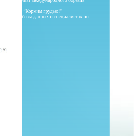
ч (сертификат международного образца
).
-am.Info – “Кормим грудью!"
-am.Pro – базы данных о специалистах по