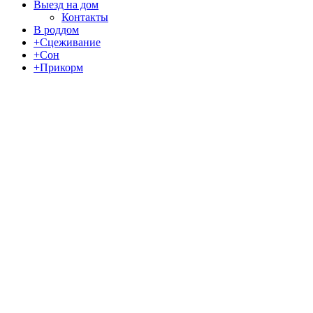
Выезд на дом
Контакты
В роддом
+Сцеживание
+Сон
+Прикорм
Позвонить
Записаться