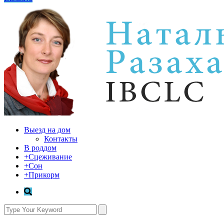
Выезд на дом
Контакты
В роддом
+Сцеживание
+Сон
+Прикорм