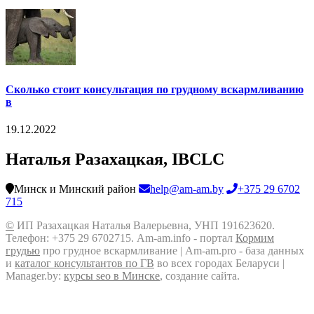
Сколько стоит консультация по грудному вскармливанию
в
19.12.2022
Наталья Разахацкая, IBCLC
Минск и Минский район
help@am-am.by
+375 29 6702
715
©
ИП Разахацкая Наталья Валерьевна, УНП 191623620.
Телефон: +375 29 6702715. Am-am.info - портал
Кормим
грудью
про грудное вскармливание | Am-am.pro - база данных
и
каталог консультантов по ГВ
во всех городах Беларуси |
Manager.by:
курсы seo в Минске
, создание сайта.