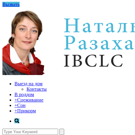
Вызвать
Выезд на дом
Контакты
В роддом
+Сцеживание
+Сон
+Прикорм