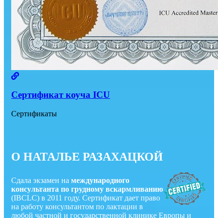
Сертификат коуча ICU
Сертификаты
О НАТАЛЬЕ РАЗАХАЦКОЙ
Cдала экзамен на
международного
консультанта по грудному вскармливанию
(IBCLC) в 2011 году. Сертификат дает право
на работу консультантом по лактации в
любой частной и государственной клинике Европы и