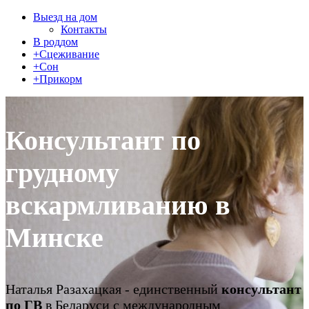
Выезд на дом
Контакты
В роддом
+Сцеживание
+Сон
+Прикорм
Консультант по
грудному
вскармливанию
в
Минске
Наталья Разахацкая - единственный
консультант
по ГВ
в Беларуси с международным