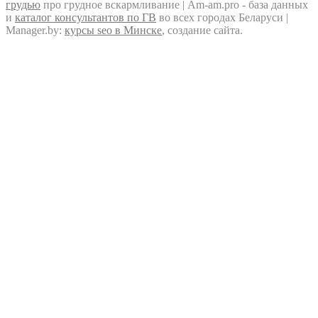
грудью
про грудное вскармливание | Am-am.pro - база данных
и
каталог консультантов по ГВ
во всех городах Беларуси |
Manager.by:
курсы seo в Минске
, создание сайта.