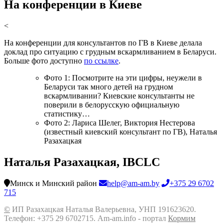
На конференции в Киеве
<
На конференции для консультантов по ГВ в Киеве делала
доклад про ситуацию с грудным вскармливанием в Беларуси.
Больше фото доступно
по ссылке
.
Фото 1: Посмотрите на эти цифры, неужели в
Беларуси так много детей на грудном
вскармливании? Киевские консультанты не
поверили в белорусскую официальную
статистику…
Фото 2: Лариса Шелег, Виктория Нестерова
(известный киевский консультант по ГВ), Наталья
Разахацкая
Наталья Разахацкая, IBCLC
Минск и Минский район
help@am-am.by
+375 29 6702
715
©
ИП Разахацкая Наталья Валерьевна, УНП 191623620.
Телефон: +375 29 6702715. Am-am.info - портал
Кормим