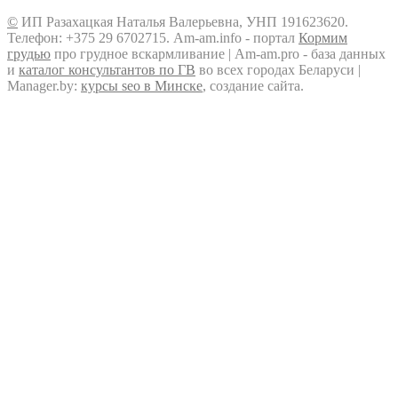
©
ИП Разахацкая Наталья Валерьевна, УНП 191623620.
Телефон: +375 29 6702715. Am-am.info - портал
Кормим
грудью
про грудное вскармливание | Am-am.pro - база данных
и
каталог консультантов по ГВ
во всех городах Беларуси |
Manager.by:
курсы seo в Минске
, создание сайта.