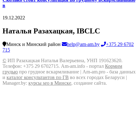
в
19.12.2022
Наталья Разахацкая, IBCLC
Минск и Минский район
help@am-am.by
+375 29 6702
715
©
ИП Разахацкая Наталья Валерьевна, УНП 191623620.
Телефон: +375 29 6702715. Am-am.info - портал
Кормим
грудью
про грудное вскармливание | Am-am.pro - база данных
и
каталог консультантов по ГВ
во всех городах Беларуси |
Manager.by:
курсы seo в Минске
, создание сайта.