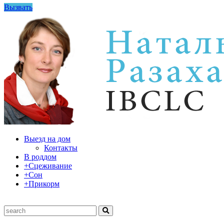
Вызвать
Выезд на дом
Контакты
В роддом
+Сцеживание
+Сон
+Прикорм