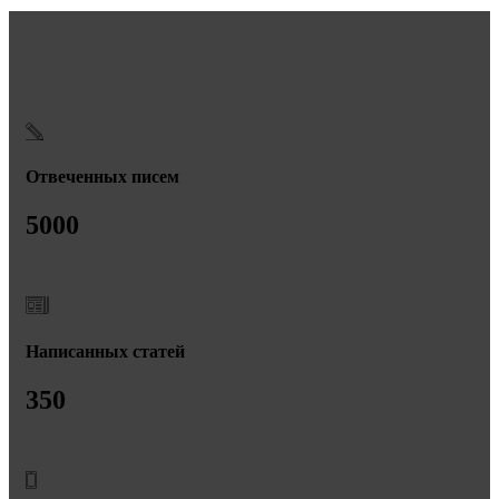
Отвеченных писем
5000
Написанных статей
350