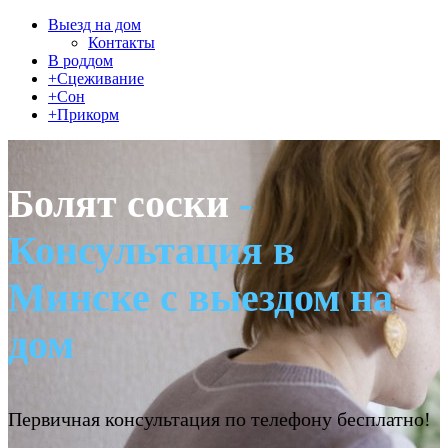
Выезд на дом
Контакты
В роддом
+Сцеживание
+Сон
+Прикорм
Болят соски
-
Консультация в
Минске с выездом на
дом
Первичная консультация по телефону бесплатно!