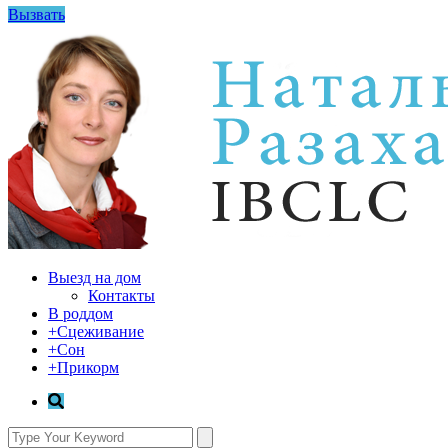
Вызвать
Выезд на дом
Контакты
В роддом
+Сцеживание
+Сон
+Прикорм