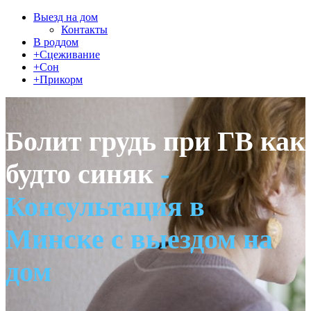
Выезд на дом
Контакты
В роддом
+Сцеживание
+Сон
+Прикорм
Болит грудь при ГВ как
будто синяк
-
Консультация в
Минске с выездом на
дом