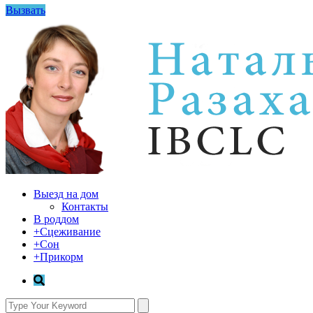
Вызвать
Выезд на дом
Контакты
В роддом
+Сцеживание
+Сон
+Прикорм