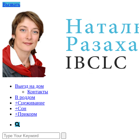
Вызвать
Выезд на дом
Контакты
В роддом
+Сцеживание
+Сон
+Прикорм