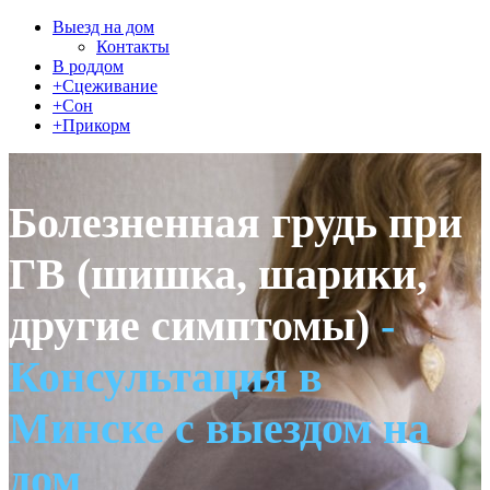
Выезд на дом
Контакты
В роддом
+Сцеживание
+Сон
+Прикорм
Болезненная грудь при
ГВ (шишка, шарики,
другие симптомы)
-
Консультация в
Минске с выездом на
дом