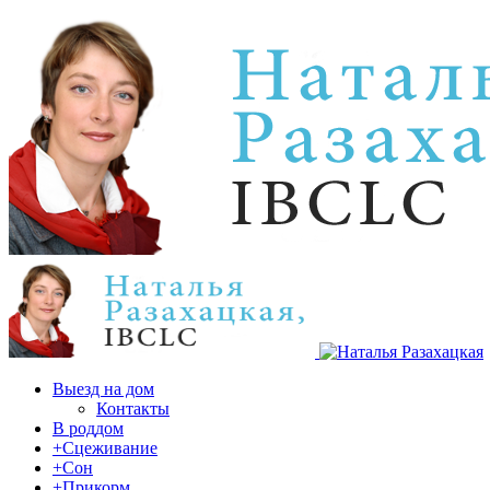
Выезд на дом
Контакты
В роддом
+Сцеживание
+Сон
+Прикорм