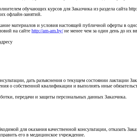
лнителем обучающих курсов для Заказчика из раздела сайта http
их офлайн-занятий.
жание материалов и условия настоящей публичной оферты в одно
ловий на сайте
http://am-am.by/
не менее чем за один день до их в
адресу
нсультации, дать разъяснения о текущем состоянии лактации За
дения о собственной квалификации и выполнять иные обязательс
работки, передачи и защиты персональных данных Заказчика.
обходимой для оказания качественной консультации, отказать За
править его в медицинское учреждение.